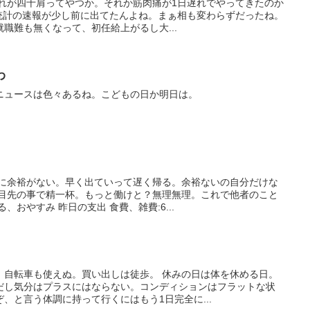
これが四十肩ってやつか。それか筋肉痛が1日遅れでやってきたのか
態統計の速報が少し前に出てたんよね。まぁ相も変わらずだったね。
職難も無くなって、初任給上がるし大...
わ
ニュースは色々あるね。こどもの日か明日は。
当に余裕がない。早く出ていって遅く帰る。余裕ないの自分だけな
。目先の事で精一杯。もっと働けと？無理無理。これで他者のこと
、おやすみ 昨日の支出 食費、雑費:6...
。自転車も使えぬ。買い出しは徒歩。 休みの日は体を休める日。
だし気分はプラスにはならない。コンディションはフラットな状
、と言う体調に持って行くにはもう1日完全に...