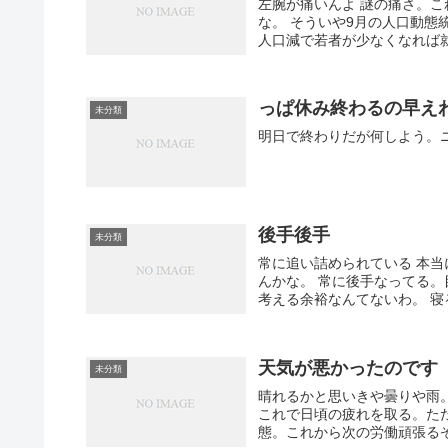
左腕が痛いんよ 謎の痛さ。
な。 そういや9月の人口動
人口減で若者が少なくなれば就
っぱ休み終わるの早え
未分類
明日で終わりだが何しよう。
後手後手
未分類
常に追い詰められている 本
んかな。 常に後手なってる
考える余裕なんてないわ。 寝る
天気が悪かったのです
未分類
晴れるかと思いきや曇りや雨
これで日頃の疲れを取る。た
態。これから次の労働頑張るぞ