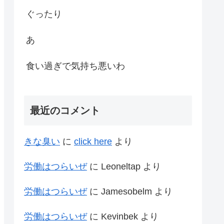
ぐったり
あ
食い過ぎで気持ち悪いわ
最近のコメント
きな臭い
に
click here
より
労働はつらいぜ
に
Leoneltap
より
労働はつらいぜ
に
Jamesobelm
より
労働はつらいぜ
に
Kevinbek
より