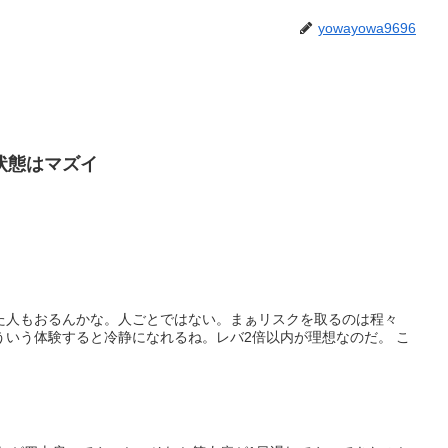
yowayowa9696
状態はマズイ
た人もおるんかな。人ごとではない。まぁリスクを取るのは程々
ういう体験すると冷静になれるね。レバ2倍以内が理想なのだ。 こ