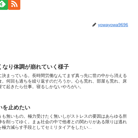
yowayowa9696
くなり体調が崩れていく様子
に決まっている。長時間労働なんてまず真っ先に世の中から消える
食。何回も過ちを繰り返すのだろうか。心も荒れ、部屋も荒れ、床
寝て起きたら仕事。寝るしかないやろがい。
いを止めたい
うも無いもの。極力受けたく無いしがストレスの要因はあらゆる所
神を削ってゆく。まぁ社会の中で他者との関わりがある限りは逃れ
極力減らす手段としてセミリタイアをしたい...