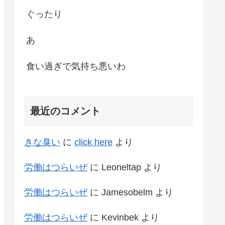
ぐったり
あ
食い過ぎで気持ち悪いわ
最近のコメント
きな臭い
に
click here
より
労働はつらいぜ
に
Leoneltap
より
労働はつらいぜ
に
Jamesobelm
より
労働はつらいぜ
に
Kevinbek
より