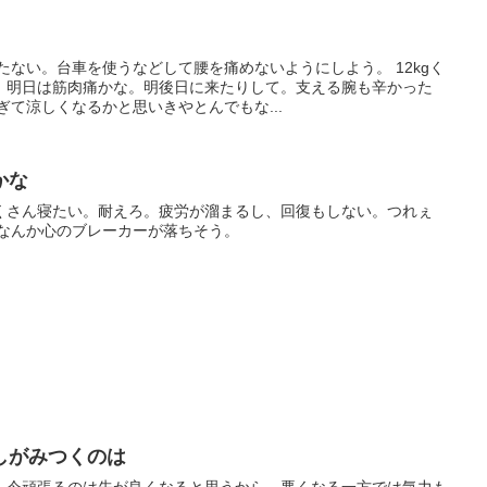
たない。台車を使うなどして腰を痛めないようにしよう。 12kgく
。明日は筋肉痛かな。明後日に来たりして。支える腕も辛かった
ぎて涼しくなるかと思いきやとんでもな...
かな
くさん寝たい。耐えろ。疲労が溜まるし、回復もしない。つれぇ
 なんか心のブレーカーが落ちそう。
しがみつくのは