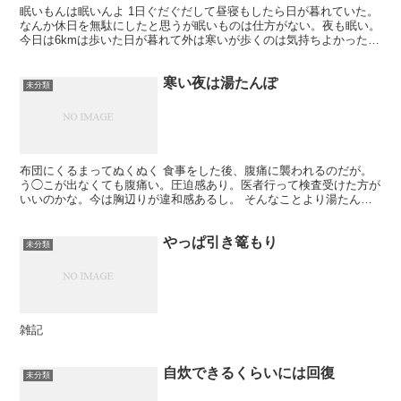
眠いもんは眠いんよ 1日ぐだぐだして昼寝もしたら日が暮れていた。
なんか休日を無駄にしたと思うが眠いものは仕方がない。夜も眠い。
今日は6kmは歩いた日が暮れて外は寒いが歩くのは気持ちよかった。
日が昇っているうちに歩けば良かったと思うよ。肉体...
寒い夜は湯たんぽ
未分類
布団にくるまってぬくぬく 食事をした後、腹痛に襲われるのだが。
う◯こが出なくても腹痛い。圧迫感あり。医者行って検査受けた方が
いいのかな。今は胸辺りが違和感あるし。 そんなことより湯たんぽ
入れて布団にイン。外に出たくない。明日は頑張って外出す...
やっぱ引き篭もり
未分類
雑記
自炊できるくらいには回復
未分類