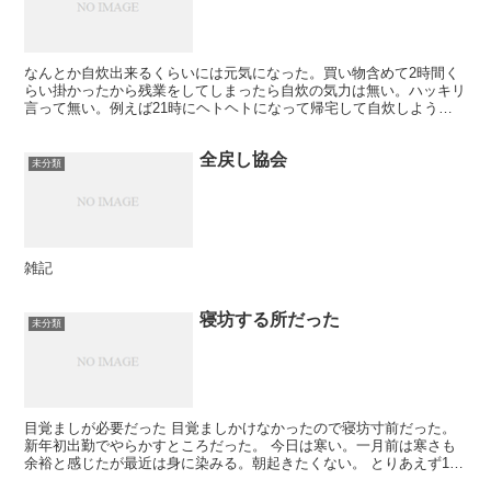
なんとか自炊出来るくらいには元気になった。買い物含めて2時間く
らい掛かったから残業をしてしまったら自炊の気力は無い。ハッキリ
言って無い。例えば21時にヘトヘトになって帰宅して自炊しようと
する気になるだろうか。ならない。もし短時間の自炊でも食...
全戻し協会
未分類
雑記
寝坊する所だった
未分類
目覚ましが必要だった 目覚ましかけなかったので寝坊寸前だった。
新年初出勤でやらかすところだった。 今日は寒い。一月前は寒さも
余裕と感じたが最近は身に染みる。朝起きたくない。 とりあえず1週
間は頑張りますか。 おやすみ