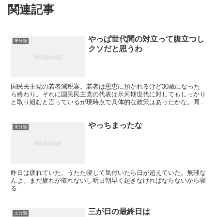
関連記事
やっぱ世代間の対立って腹立つし
未分類
クソだと思うわ
国民民主党の若者減税案。若者は恩恵に預かれるけど30歳になった
ら終わり。それに国民民主党の代表は氷河期世代に対してもしっかり
と取り組むと言っているが現時点で具体的な政策はあったかな。同時
にメッセージくらい出せ。だったら178万の壁でええやん...
やっちまったな
未分類
昨日は疲れていた。うたた寝して気付いたら日が超えていた。無理な
んよ。まだ疲れが取れないし明日朝早く起きなければならないから寝
る
三が日の最終日は
未分類