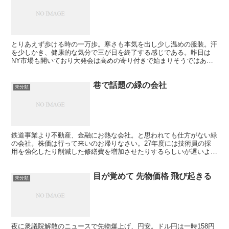
とりあえず歩ける時の一万歩。寒さも本気を出し少し温めの服装。汗
を少しかき、健康的な気分で三が日を終了する感じである。昨日は
NY市場も開いており大発会は高めの寄り付きで始まりそうではあ
る。為替も156円後半で推移。昨年は140円より円高になる...
巷で話題の緑の会社
未分類
鉄道事業より不動産、金融にお熱な会社。と思われても仕方がない緑
の会社。株価は行って来いのお帰りなさい。27年度には技術員の採
用を強化したり削減した修繕費を増加させたりするらしいが遅いよ
ね。 ここから個人の感想。 みどりの窓口削減、ワンマン化...
目が覚めて 先物価格 飛び起きる
未分類
夜に衆議院解散のニュースで先物爆上げ、円安。ドル円は一時158円