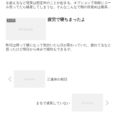
を超えるなど現実は想定外のことが起きる。オプションで気軽にコー
ル売ってたら破産してしまうな。そんなこんなで朝の目覚めは最高だ
ったよ。ただ、選挙の期待をある程度織り込んだと思うの...
疲労で寝ちまったよ
未分類
昨日は帰って横になって気付いたら日が変わっていた。疲れてるなと
思ったけど明日から休みで寝坊もできるぞ。
三連休の初日
まるで成長していない