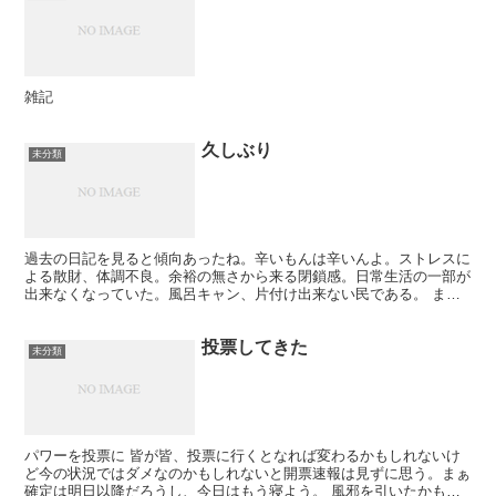
雑記
久しぶり
未分類
過去の日記を見ると傾向あったね。辛いもんは辛いんよ。ストレスに
よる散財、体調不良。余裕の無さから来る閉鎖感。日常生活の一部が
出来なくなっていた。風呂キャン、片付け出来ない民である。 ま
ぁ、今年いっぱいは毎日書いていきたい。時間はある。今週は...
投票してきた
未分類
パワーを投票に 皆が皆、投票に行くとなれば変わるかもしれないけ
ど今の状況ではダメなのかもしれないと開票速報は見ずに思う。まぁ
確定は明日以降だろうし、今日はもう寝よう。 風邪を引いたかもし