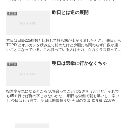
れないし。喉がまた痛い。9月の終わりから体調が悪くなっ...
昨日とは逆の展開
未分類
本日は日経225指数と比較して持ち株が上がりましたとさ。 先日から
TOPIXとオルカンを積み立て始めたけど少額にも関わらず口数が凄
いことになっている。これ持っている人は十万、百万クラス持ってい
そう。20年後を期待して毎日、口数が増えるのが楽...
明日は選挙に行かなくちゃ
未分類
投票率が気になるところ 50%台ってことはなさそうだけど、それで
も65％行けば御の字じゃないかな。 明日も労働で朝も早いし、辛い
し 今日はもう寝て、明日は開票祭りや 今日の支出 飲食費:2237円