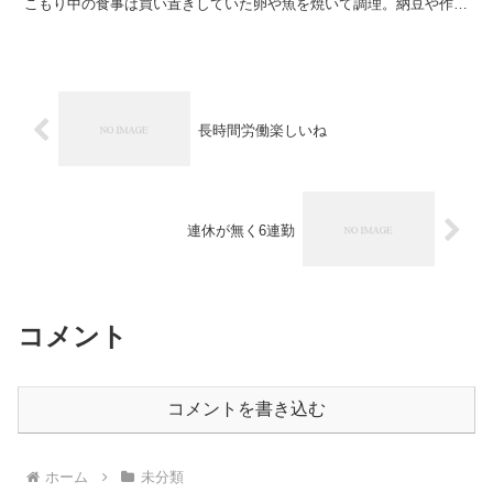
こもり中の食事は買い置きしていた卵や魚を焼いて調理。納豆や作り
置きのスープを食す。明日は無水カレーでも作る予定なのだ...
長時間労働楽しいね
連休が無く6連勤
コメント
コメントを書き込む
ホーム
未分類