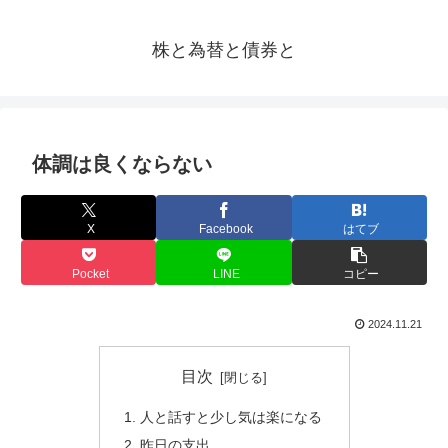
株と為替と債券と
体調は良くならない
X
Facebook
はてブ
Pocket
LINE
コピー
2024.11.21
目次
人と話すと少し気は楽になる
昨日の支出